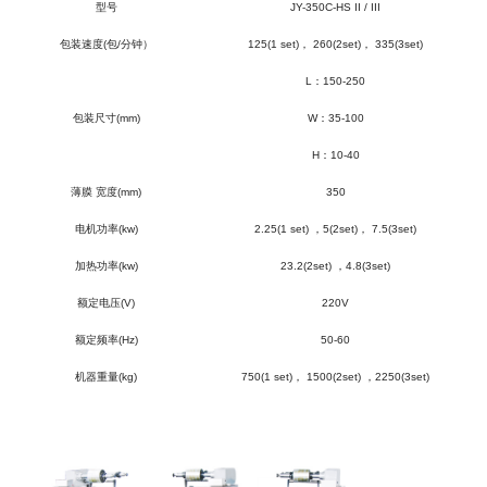
型号
JY-350C-HS II / III
包装速度(包/分钟）
125(1 set)， 260(2set)， 335(3set)
L：150-250
包装尺寸(mm)
W：35-100
H：10-40
薄膜 宽度(mm)
350
电机功率(kw)
2.25(1 set) ，5(2set)， 7.5(3set)
加热功率(kw)
23.2(2set) ，4.8(3set)
额定电压(V)
220V
额定频率(Hz)
50-60
机器重量(kg)
750(1 set)， 1500(2set) ，2250(3set)