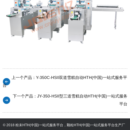
上一个产品：
Y-350C-HSII双道雪糕自动HTH(中国)一站式服务平
台
下一个产品：
JY-350-HSII型三道雪糕自动HTH(中国)一站式服务
平台
© 2018 粉末HTH(中国)一站式服务平台，颗粒HTH(中国)一站式服务平台生产厂