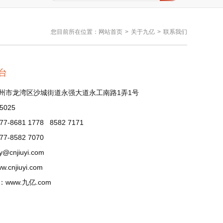
您目前所在位置：
网站首页
>
关于九亿
>
联系我们
台
州市龙湾区沙城街道永强大道永工南路1弄1号
5025
-8681 1778 8582 7171
7-8582 7070
jy@cnjiuyi.com
w.cnjiuyi.com
：
www.九亿.com