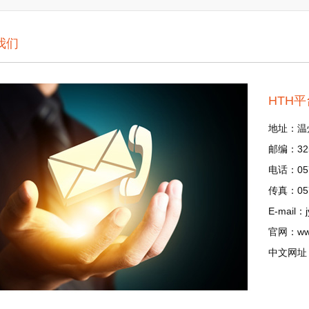
我们
HTH平
地址：温
邮编：32
电话：0577
传真：057
E-mail：
官网：
ww
中文网址