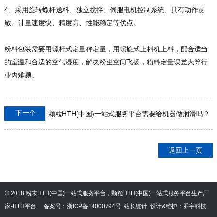
4、采用旋转螺杆送料、独立搅拌、伺服电机控制系统、具有动作灵
敏、计量速度快、精度高、性能稳定等优点。
粉料包装需要用螺杆式定量秤定量，用螺旋式上料机上料，配合适当
的室温和合适的空气湿度，解决粉尘空间飞扬，粉料定量误差大等行
业内难题。
下一个
颗粒HTH(中国)一站式服务平台需要给机器做润滑吗？
返回上一页
© 2018 粉末HTH(中国)一站式服务平台，颗粒HTH(中国)一站式服务平台生产厂
家-HTH平台
备案号：
浙ICP备14000794号
站长统计
设计&维护：
乔宇科技